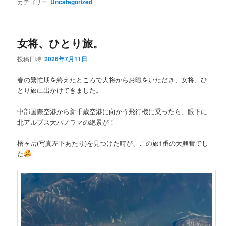
カテゴリー:
Uncategorized
女将、ひとり旅。
投稿日時:
2026年7月11日
春の繁忙期を終えたところで大将からお暇をいただき、女将、ひ
とり旅に出かけてきました。
中部国際空港から新千歳空港に向かう飛行機に乗ったら、眼下に
北アルプス大パノラマの絶景が！
槍ヶ岳(写真左下あたり)を見つけた時が、この旅1番の大興奮でし
た