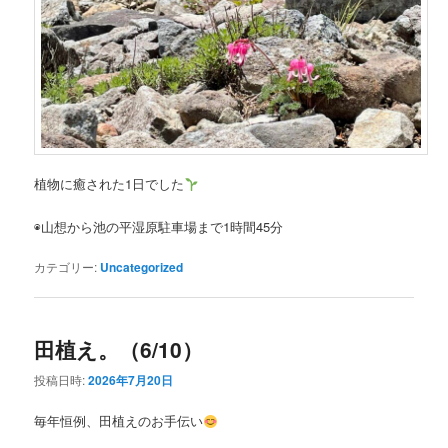
植物に癒された1日でした
◉山想から池の平湿原駐車場まで1時間45分
カテゴリー:
Uncategorized
田植え。（6/10）
投稿日時:
2026年7月20日
毎年恒例、田植えのお手伝い