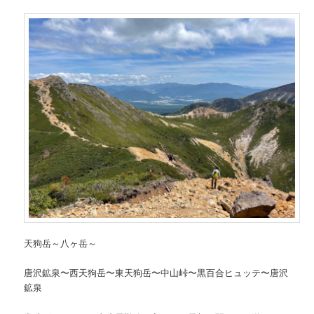
ン
テ
テ
ン
ン
ツ
ツ
へ
へ
移
移
動
動
天狗岳～八ヶ岳～
唐沢鉱泉〜西天狗岳〜東天狗岳〜中山峠〜黒百合ヒュッテ〜唐沢
鉱泉