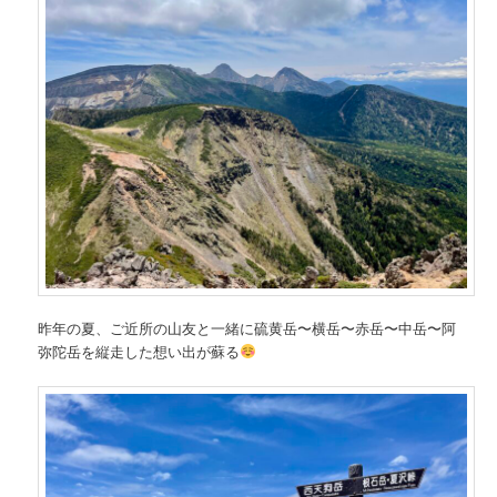
昨年の夏、ご近所の山友と一緒に硫黄岳〜横岳〜赤岳〜中岳〜阿
弥陀岳を縦走した想い出が蘇る