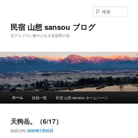
検
索
民宿 山想 sansou ブログ
北アルプスに癒やされる安曇野の宿
メ
ホーム
投稿一覧
民宿 山想 sansou ホームページ
メ
サ
イ
ン
イ
ブ
メ
天狗岳。（6/17）
ニ
ン
コ
ュ
投稿日時:
2026年7月20日
ー
コ
ン