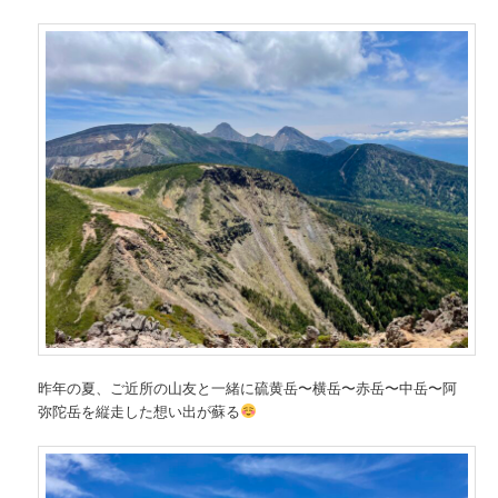
昨年の夏、ご近所の山友と一緒に硫黄岳〜横岳〜赤岳〜中岳〜阿
弥陀岳を縦走した想い出が蘇る