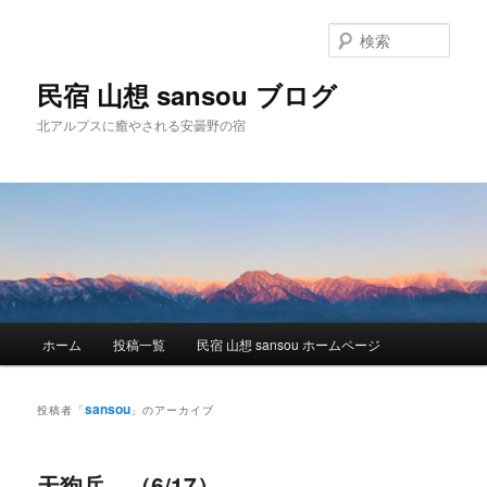
検
索
民宿 山想 sansou ブログ
北アルプスに癒やされる安曇野の宿
メ
ホーム
投稿一覧
民宿 山想 sansou ホームページ
メ
サ
イ
ン
イ
ブ
メ
sansou
投稿者「
」のアーカイブ
ニ
ン
コ
ュ
ー
天狗岳。（6/17）
コ
ン