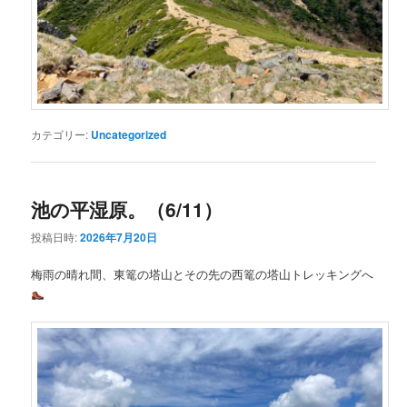
カテゴリー:
Uncategorized
池の平湿原。（6/11）
投稿日時:
2026年7月20日
梅雨の晴れ間、東篭の塔山とその先の西篭の塔山トレッキングへ