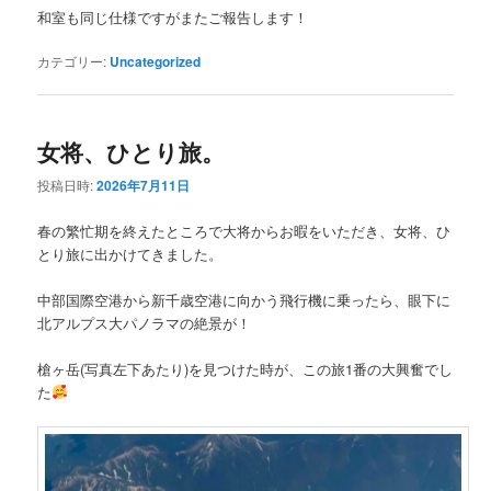
和室も同じ仕様ですがまたご報告します！
カテゴリー:
Uncategorized
女将、ひとり旅。
投稿日時:
2026年7月11日
春の繁忙期を終えたところで大将からお暇をいただき、女将、ひ
とり旅に出かけてきました。
中部国際空港から新千歳空港に向かう飛行機に乗ったら、眼下に
北アルプス大パノラマの絶景が！
槍ヶ岳(写真左下あたり)を見つけた時が、この旅1番の大興奮でし
た