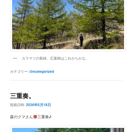
カラマツの新緑。広葉樹はこれからかな。
カテゴリー:
Uncategorized
三重奏。
投稿日時:
2026年5月18日
森のクマさん
三重奏♪