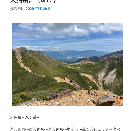
投稿日時:
2026年7月20日
ン
テ
テ
ン
ン
ツ
ツ
へ
へ
移
移
動
動
天狗岳～八ヶ岳～
唐沢鉱泉〜西天狗岳〜東天狗岳〜中山峠〜黒百合ヒュッテ〜唐沢