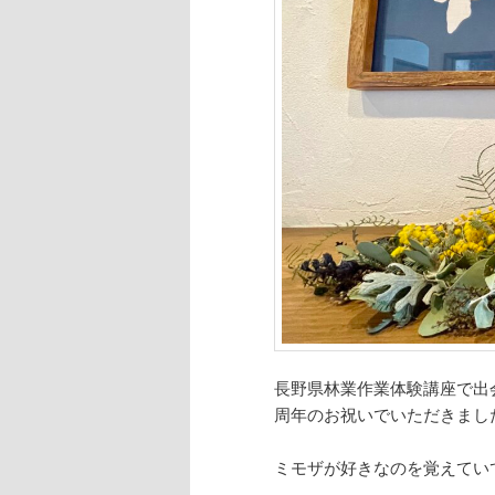
へ
移
移
動
動
長野県林業作業体験講座で出
周年のお祝いでいただきまし
ミモザが好きなのを覚えてい