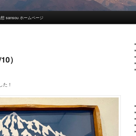
想 sansou ホームページ
10）
した！