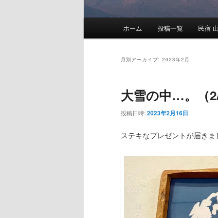
メ
ホーム
投稿一覧
民宿 山
メ
サ
イ
ン
イ
ブ
メ
月別アーカイブ:
2023年2月
ニ
ン
コ
ュ
大雪の中…。（2/
ー
コ
ン
投稿日時:
2023年2月16日
ン
テ
ステキなプレゼントが届きま
テ
ン
ン
ツ
ツ
へ