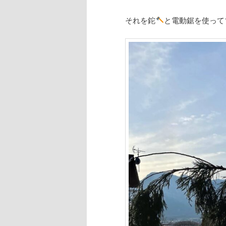
それを鉈
と電動鋸を使って