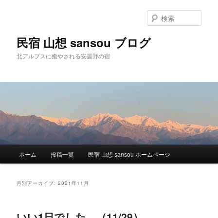
検
索
民宿 山想 sansou ブログ
北アルプスに癒やされる安曇野の宿
メ
ホーム
投稿一覧
民宿 山想 sansou ホームページ
メ
サ
イ
ン
イ
ブ
メ
月別アーカイブ:
2021年11月
ニ
ン
コ
ュ
ー
いい1日でした。（11/29）
コ
ン