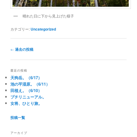
晴れた日に下から見上げた様子
カテゴリー:
Uncategorized
投
←
過去の投稿
稿
ナ
ビ
最近の投稿
ゲ
天狗岳。（6/17）
ー
池の平湿原。（6/11）
シ
田植え。（6/10）
ョ
プチリニューアル。
ン
女将、ひとり旅。
投稿一覧
アーカイブ