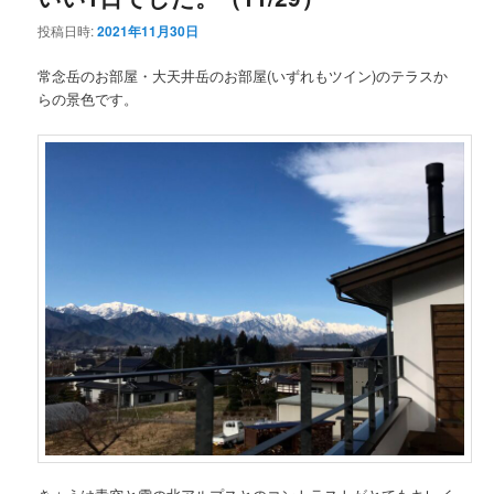
投稿日時:
2021年11月30日
ン
テ
常念岳のお部屋・大天井岳のお部屋(いずれもツイン)のテラスか
テ
ン
らの景色です。
ン
ツ
ツ
へ
へ
移
移
動
動