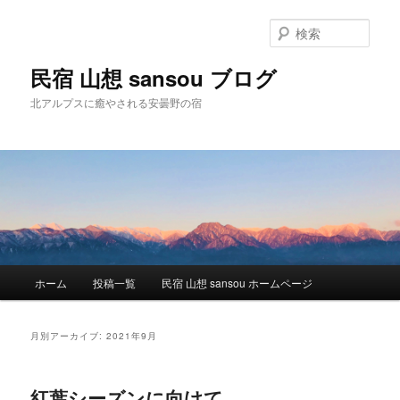
検
索
民宿 山想 sansou ブログ
北アルプスに癒やされる安曇野の宿
メ
ホーム
投稿一覧
民宿 山想 sansou ホームページ
メ
サ
イ
ン
イ
ブ
メ
月別アーカイブ:
2021年9月
ニ
ン
コ
ュ
ー
紅葉シーズンに向けて。
コ
ン