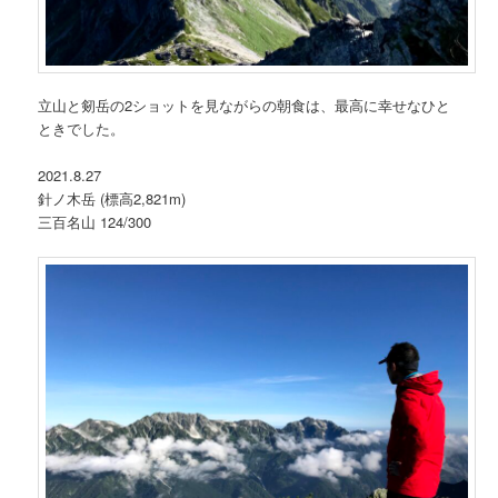
立山と剱岳の2ショットを見ながらの朝食は、最高に幸せなひと
ときでした。
2021.8.27
針ノ木岳 (標高2,821m)
三百名山 124/300