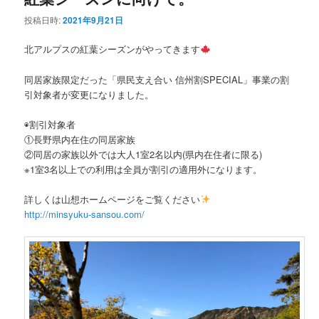
投稿日時:
2021年9月21日
ン
テ
北アルプスの紅葉シーズンがやってきます
テ
ン
同居家族限定だった「県民支え合い 信州割SPECIAL」事業の割
ン
ツ
引対象者が変更になりました。
ツ
へ
◉割引対象者
①長野県内在住の同居家族
へ
移
②同居の家族以外では大人1室2名以内(県内在住者に限る)
※1室3名以上での利用は全員が割引の適用外になります。
移
動
詳しくは山想ホームページをご覧ください
http://minsyuku-sansou.com/
動