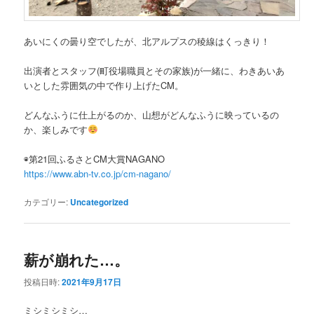
あいにくの曇り空でしたが、北アルプスの稜線はくっきり！
出演者とスタッフ(町役場職員とその家族)が一緒に、わきあいあ
いとした雰囲気の中で作り上げたCM。
どんなふうに仕上がるのか、山想がどんなふうに映っているの
か、楽しみです
◉第21回ふるさとCM大賞NAGANO
https://www.abn-tv.co.jp/cm-nagano/
カテゴリー:
Uncategorized
薪が崩れた…。
投稿日時:
2021年9月17日
ミシミシミシ…