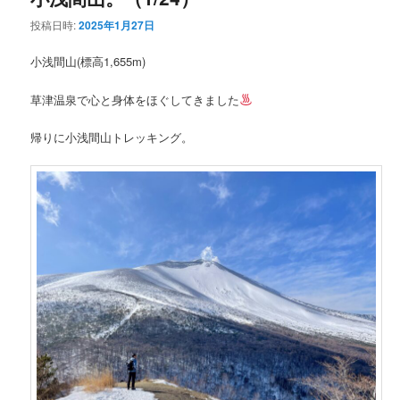
投稿日時:
2025年1月27日
ン
テ
小浅間山(標高1,655m)
テ
ン
草津温泉で心と身体をほぐしてきました
ン
ツ
帰りに小浅間山トレッキング。
ツ
へ
へ
移
移
動
動