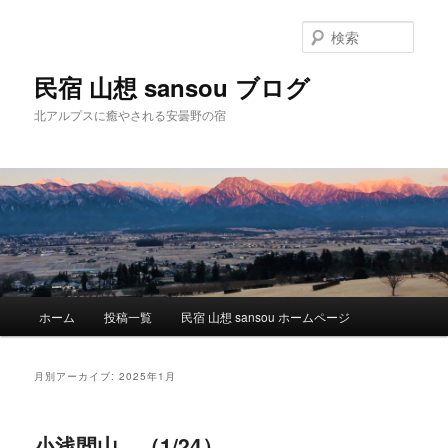
検
索
民宿 山想 sansou ブログ
北アルプスに癒やされる安曇野の宿
メ
ホーム
投稿一覧
民宿 山想 sansou ホームページ
メ
サ
イ
ン
イ
ブ
メ
月別アーカイブ:
2025年1月
ニ
ン
コ
ュ
ー
小浅間山。（1/24）
コ
ン