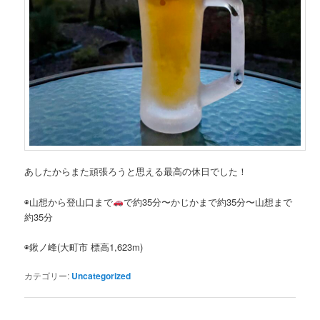
あしたからまた頑張ろうと思える最高の休日でした！
◉山想から登山口まで
で約35分〜かじかまで約35分〜山想まで
約35分
◉鍬ノ峰(大町市 標高1,623m)
カテゴリー:
Uncategorized