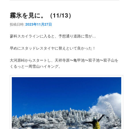
霧氷を見に。（11/13）
投稿日時:
2023年11月27日
蓼科スカイラインに入ると、予想通り道路に雪が…
早めにスタッドレスタイヤに替えといて良かった！
大河原峠からスタートし、天祥寺原〜亀甲池〜双子池〜双子山を
くるっと一周雪山ハイキング。