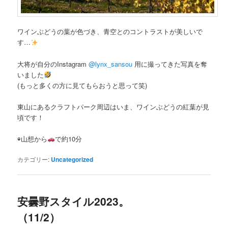
ワインぶどうの葉が色づき、青空とのコントラストが美しいで
す…
大将が自分のInstagram
@lynx_sansou
用に撮ってきた写真を奪
いました
(もっと多くの方に見てもらおうと思って笑)
東山にあるクラフトパーク周辺はいま、ワインぶどうの紅葉が見
頃です！
◉山想から
で約10分
カテゴリー:
Uncategorized
安曇野スタイル2023。
（11/2）