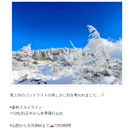
青と白のコントラストの美しさに目を奪われました…
◉蓼科スカイライン
11/20(月)正午から冬季通行止め
◉山想から大河原峠まで
で約2時間