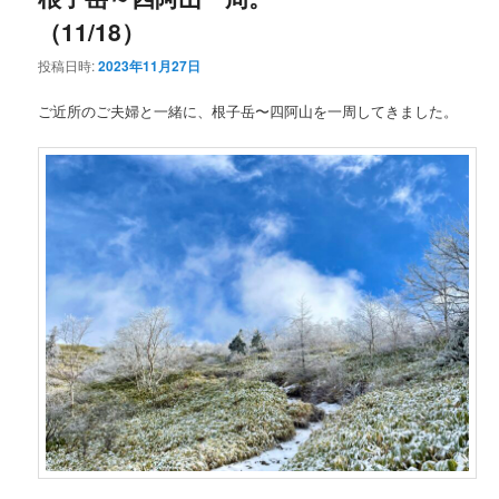
（11/18）
ン
テ
投稿日時:
2023年11月27日
テ
ン
ご近所のご夫婦と一緒に、根子岳〜四阿山を一周してきました。
ン
ツ
ツ
へ
へ
移
移
動
動