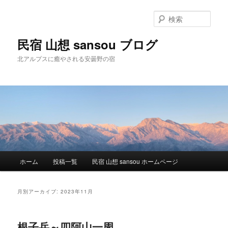
検
索
民宿 山想 sansou ブログ
北アルプスに癒やされる安曇野の宿
メ
ホーム
投稿一覧
民宿 山想 sansou ホームページ
メ
サ
イ
ン
イ
ブ
メ
月別アーカイブ:
2023年11月
ニ
ン
コ
ュ
ー
根子岳～四阿山一周。
コ
ン