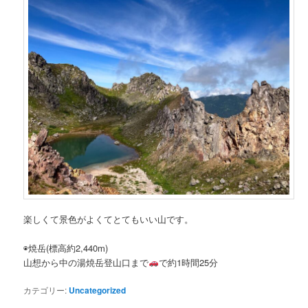
楽しくて景色がよくてとてもいい山です。
◉焼岳(標高約2,440m)
山想から中の湯焼岳登山口まで
で約1時間25分
カテゴリー:
Uncategorized