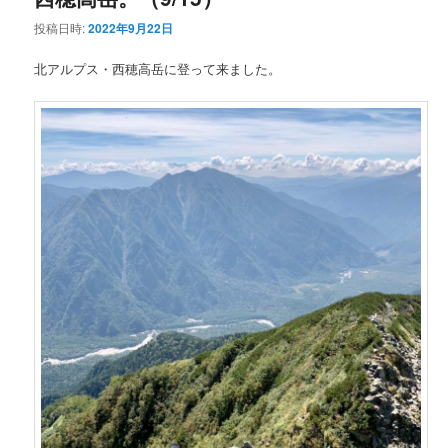
投稿日時:
2022年9月22日
ン
テ
北アルプス・西穂高岳に登って来ました。
テ
ン
ン
ツ
ツ
へ
へ
移
移
動
動