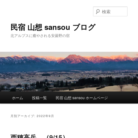
検
索
民宿 山想 sansou ブログ
北アルプスに癒やされる安曇野の宿
メ
ホーム
投稿一覧
民宿 山想 sansou ホームページ
メ
サ
イ
ン
イ
ブ
メ
月別アーカイブ:
2022年9月
ニ
ン
コ
ュ
ー
西穂高岳。（9/15）
コ
ン