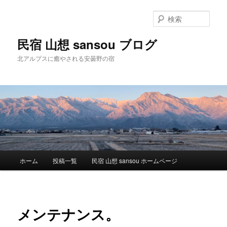
検
索
民宿 山想 sansou ブログ
北アルプスに癒やされる安曇野の宿
メ
ホーム
投稿一覧
民宿 山想 sansou ホームページ
メ
イ
ン
イ
メ
ニ
ン
メンテナンス。
ュ
ー
コ