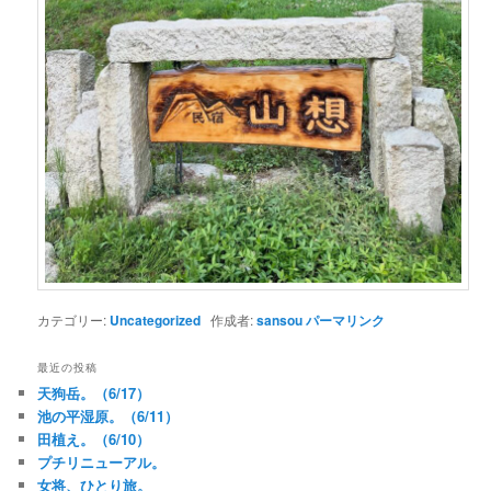
カテゴリー:
Uncategorized
作成者:
sansou
パーマリンク
最近の投稿
天狗岳。（6/17）
池の平湿原。（6/11）
田植え。（6/10）
プチリニューアル。
女将、ひとり旅。