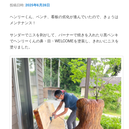
投稿日時:
2025年6月28日
ン
ヘンリーくん、ベンチ、看板の劣化が進んでいたので、きょうは
メンテナンス！
テ
サンダーでニスを剥がして、バーナーで焼きを入れたり黒ペンキ
ン
でヘンリーくんの鼻・目・WELCOMEを塗装し、きれいにニスを
塗りました。
ツ
へ
移
動