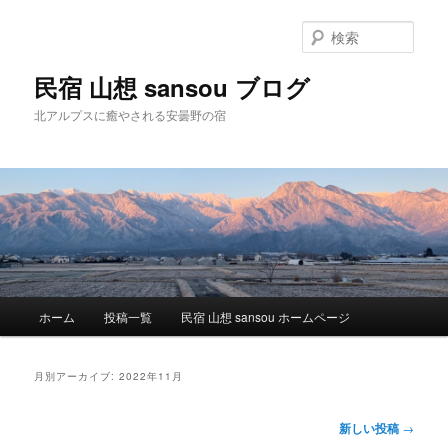
検
索
民宿 山想 sansou ブログ
北アルプスに癒やされる安曇野の宿
メ
ホーム
投稿一覧
民宿 山想 sansou ホームページ
メ
サ
イ
ン
イ
ブ
メ
月別アーカイブ:
2022年11月
ニ
ン
コ
ュ
投
新しい投稿
→
ー
稿
コ
ン