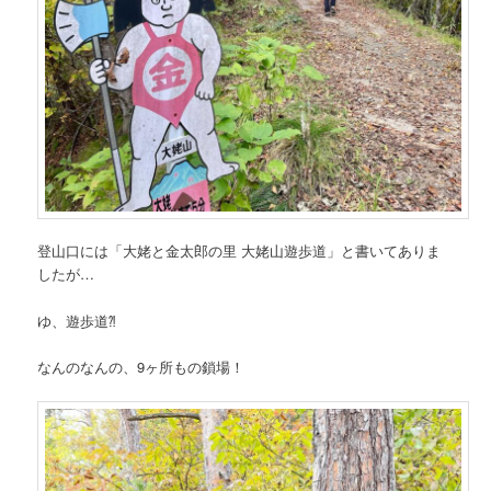
登山口には「大姥と金太郎の里 大姥山遊歩道」と書いてありま
したが…
ゆ、遊歩道⁈
なんのなんの、9ヶ所もの鎖場！