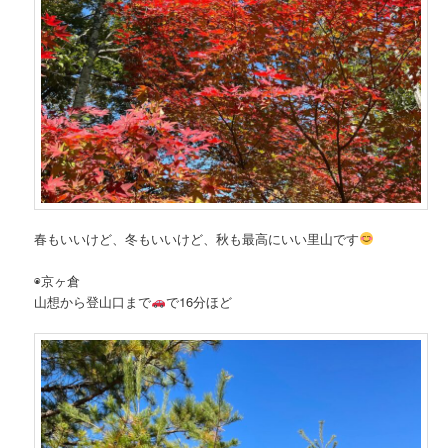
春もいいけど、冬もいいけど、秋も最高にいい里山です
◉京ヶ倉
山想から登山口まで
で16分ほど