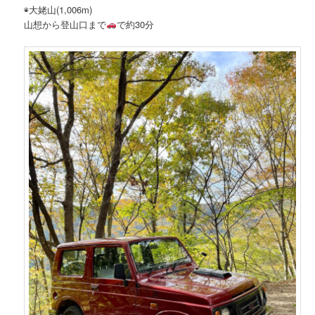
◉大姥山(1,006m)
山想から登山口まで
で約30分