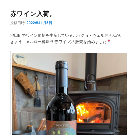
ナ
赤ワイン入荷。
ビ
ン
テ
ゲ
投稿日時:
2022年11月5日
ー
テ
ン
シ
池田町でワイン葡萄を生産しているポッジョ・ヴェルデさんが、
ョ
ン
ツ
きょう、メルロー樽熟成(赤ワイン)の販売を始めました
ン
ツ
へ
へ
移
移
動
動