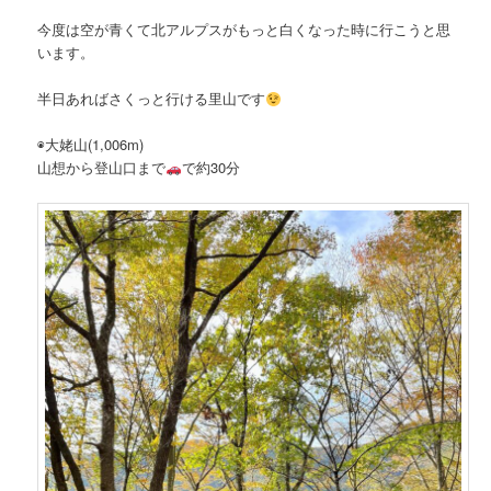
今度は空が青くて北アルプスがもっと白くなった時に行こうと思
います。
半日あればさくっと行ける里山です
◉大姥山(1,006m)
山想から登山口まで
で約30分