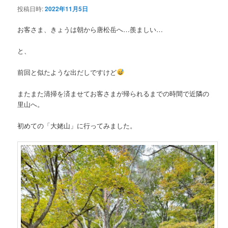
投稿日時:
2022年11月5日
ン
お客さま、きょうは朝から唐松岳へ…羨ましい…
テ
と、
ン
前回と似たような出だしですけど
ツ
またまた清掃を済ませてお客さまが帰られるまでの時間で近隣の
里山へ。
へ
初めての「大姥山」に行ってみました。
移
動