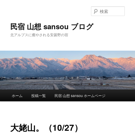
検
索
民宿 山想 sansou ブログ
北アルプスに癒やされる安曇野の宿
メ
ホーム
投稿一覧
民宿 山想 sansou ホームページ
メ
イ
ン
イ
メ
ニ
ン
大姥山。（10/27）
ュ
ー
コ