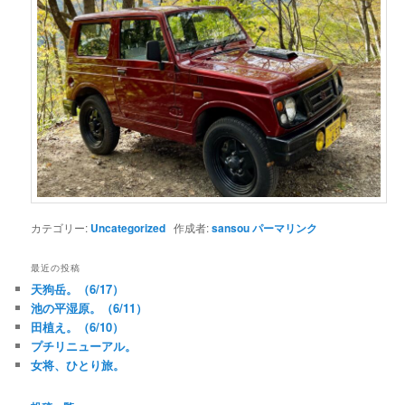
カテゴリー:
Uncategorized
作成者:
sansou
パーマリンク
最近の投稿
天狗岳。（6/17）
池の平湿原。（6/11）
田植え。（6/10）
プチリニューアル。
女将、ひとり旅。