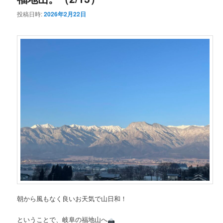
投稿日時:
2026年2月22日
ン
テ
テ
ン
ン
ツ
ツ
へ
へ
移
移
動
動
朝から風もなく良いお天気で山日和！
ということで、岐阜の福地山へ