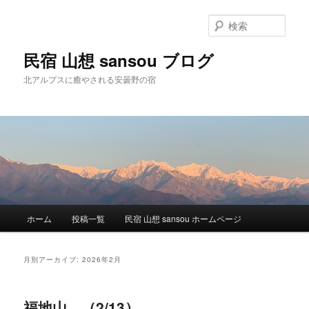
検
索
民宿 山想 sansou ブログ
北アルプスに癒やされる安曇野の宿
メ
ホーム
投稿一覧
民宿 山想 sansou ホームページ
メ
サ
イ
ン
イ
ブ
メ
月別アーカイブ:
2026年2月
ニ
ン
コ
ュ
ー
福地山。（2/13）
コ
ン