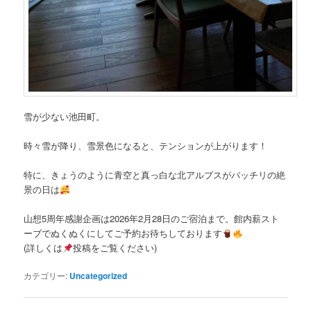
雪が少ない池田町。
時々雪が降り、雪景色になると、テンションが上がります！
特に、きょうのように青空と真っ白な北アルプスがバッチリの絶
景の日は
山想5周年感謝企画は2026年2月28日のご宿泊まで。館内薪スト
ーブでぬくぬくにしてご予約お待ちしております
(詳しくは
投稿をご覧ください)
カテゴリー:
Uncategorized