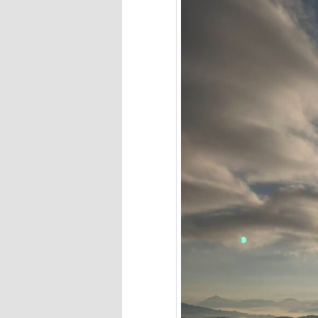
へ
移
動