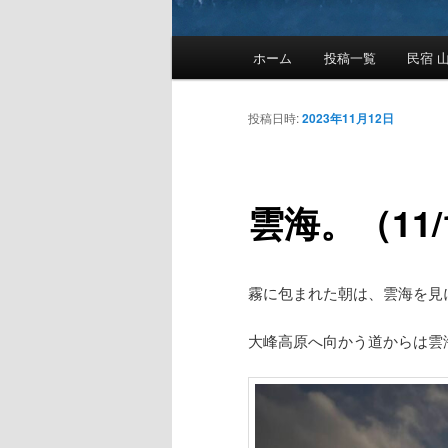
メ
ホーム
投稿一覧
民宿 山
メ
イ
ン
イ
メ
投稿日時:
2023年11月12日
ニ
ン
ュ
ー
雲海。（11/
コ
ン
霧に包まれた朝は、雲海を見
テ
大峰高原へ向かう道からは雲
ン
ツ