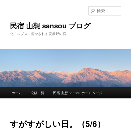
検
索
民宿 山想 sansou ブログ
北アルプスに癒やされる安曇野の宿
メ
ホーム
投稿一覧
民宿 山想 sansou ホームページ
メ
イ
ン
イ
メ
ニ
ン
すがすがしい日。（5/6）
ュ
ー
コ