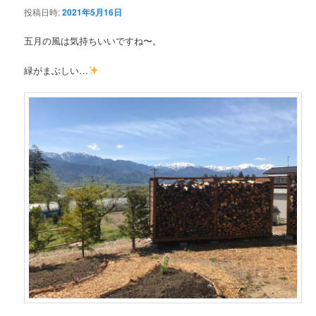
投稿日時:
2021年5月16日
ン
五月の風は気持ちいいですね〜。
テ
緑がまぶしい…
ン
ツ
へ
移
動