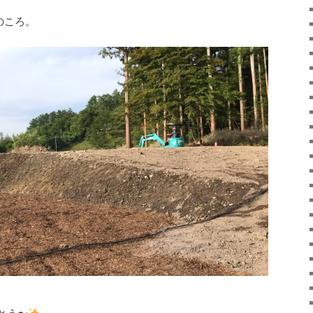
のころ。
とう〜