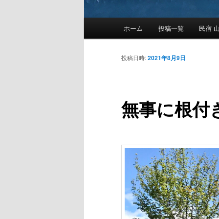
メ
ホーム
投稿一覧
民宿 山
メ
イ
ン
イ
メ
投稿日時:
2021年8月9日
ニ
ン
ュ
ー
無事に根付き
コ
ン
テ
ン
ツ