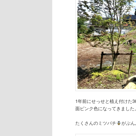
へ
移
動
1年前にせっせと植え付けた
面ピンク色になってきました
たくさんのミツバチ
がぶん