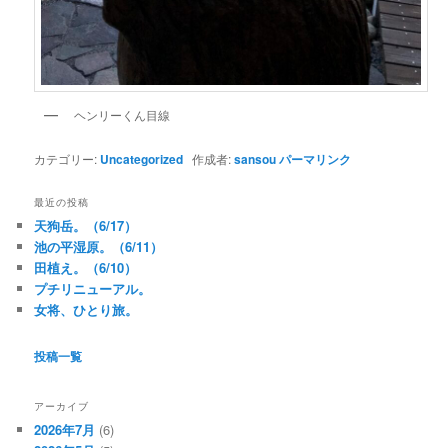
ヘンリーくん目線
カテゴリー:
Uncategorized
作成者:
sansou
パーマリンク
最近の投稿
天狗岳。（6/17）
池の平湿原。（6/11）
田植え。（6/10）
プチリニューアル。
女将、ひとり旅。
投稿一覧
アーカイブ
2026年7月
(6)