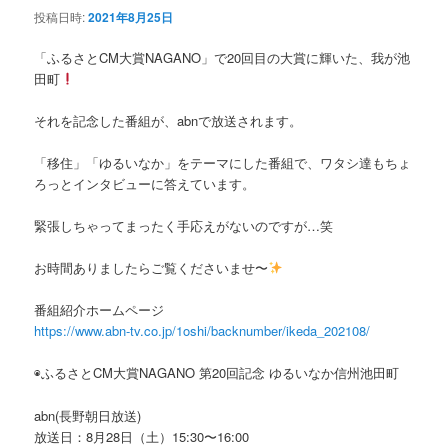
投稿日時:
2021年8月25日
ン
「ふるさとCM大賞NAGANO」で20回目の大賞に輝いた、我が池
田町
テ
それを記念した番組が、abnで放送されます。
ン
「移住」「ゆるいなか」をテーマにした番組で、ワタシ達もちょ
ツ
ろっとインタビューに答えています。
へ
緊張しちゃってまったく手応えがないのですが…笑
移
お時間ありましたらご覧くださいませ〜
動
番組紹介ホームページ
https://www.abn-tv.co.jp/1oshi/backnumber/ikeda_202108/
◉ふるさとCM大賞NAGANO 第20回記念 ゆるいなか信州池田町
abn(長野朝日放送)
放送日：8月28日（土）15:30〜16:00