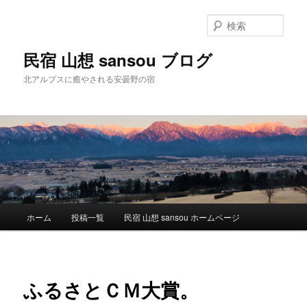
検
索
民宿 山想 sansou ブログ
北アルプスに癒やされる安曇野の宿
メ
ホーム
投稿一覧
民宿 山想 sansou ホームページ
メ
イ
ン
イ
メ
ニ
ン
ふるさとＣＭ大賞。
ュ
ー
コ