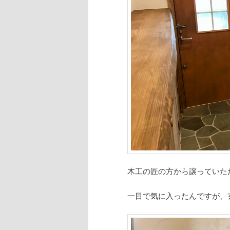
へ
移
動
木工の匠の方から譲っていた
一目で気に入ったんですが、