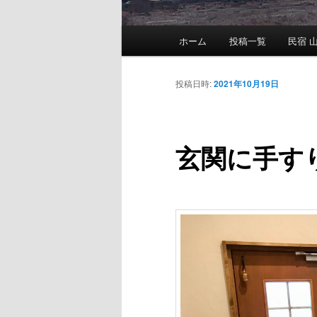
メ
ホーム
投稿一覧
民宿 山
メ
イ
ン
イ
メ
投稿日時:
2021年10月19日
ニ
ン
ュ
ー
玄関に手す
コ
ン
テ
ン
ツ