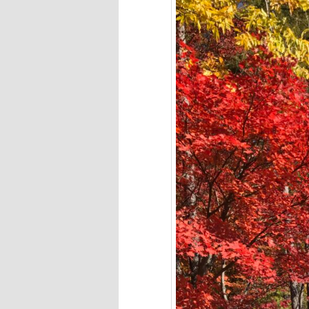
へ
移
動