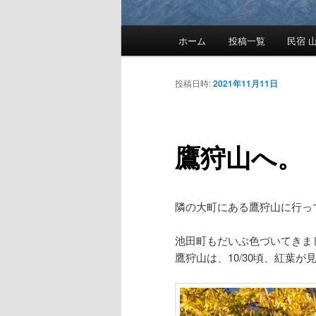
メ
ホーム
投稿一覧
民宿 山
メ
イ
ン
イ
メ
投稿日時:
2021年11月11日
ニ
ン
ュ
ー
鷹狩山へ。（
コ
ン
隣の大町にある鷹狩山に行っ
テ
池田町もだいぶ色づいてきま
ン
鷹狩山は、10/30頃、紅葉
ツ