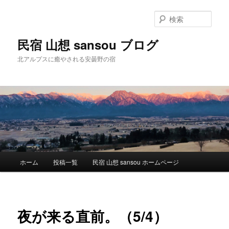
検
索
民宿 山想 sansou ブログ
北アルプスに癒やされる安曇野の宿
メ
ホーム
投稿一覧
民宿 山想 sansou ホームページ
メ
イ
ン
イ
メ
ニ
ン
夜が来る直前。（5/4）
ュ
ー
コ