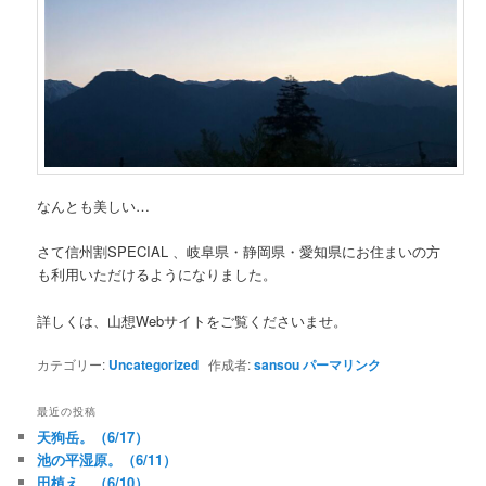
なんとも美しい…
さて信州割SPECIAL 、岐阜県・静岡県・愛知県にお住まいの方
も利用いただけるようになりました。
詳しくは、山想Webサイトをご覧くださいませ。
カテゴリー:
Uncategorized
作成者:
sansou
パーマリンク
最近の投稿
天狗岳。（6/17）
池の平湿原。（6/11）
田植え。（6/10）