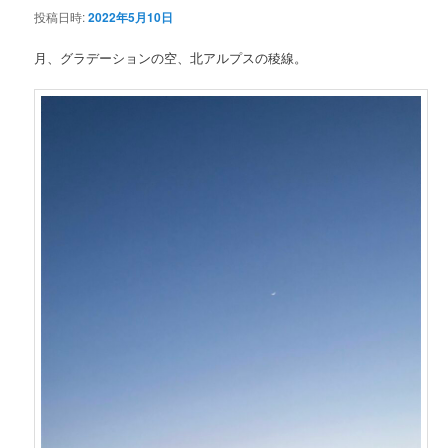
投稿日時:
2022年5月10日
ン
月、グラデーションの空、北アルプスの稜線。
テ
ン
ツ
へ
移
動