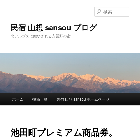
検
索
民宿 山想 sansou ブログ
北アルプスに癒やされる安曇野の宿
メ
ホーム
投稿一覧
民宿 山想 sansou ホームページ
メ
イ
ン
イ
メ
ニ
ン
池田町プレミアム商品券。
ュ
ー
コ