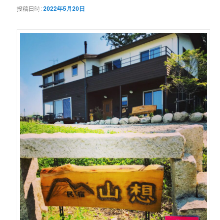
投稿日時:
2022年5月20日
ン
テ
ン
ツ
へ
移
動