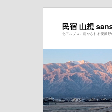
民宿 山想 san
北アルプスに癒やされる安曇野