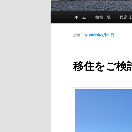
メ
ホーム
投稿一覧
民宿 山
メ
イ
ン
イ
メ
投稿日時:
2022年8月30日
ニ
ン
ュ
ー
移住をご検
コ
ン
テ
ン
ツ