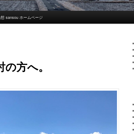
想 sansou ホームページ
討の方へ。