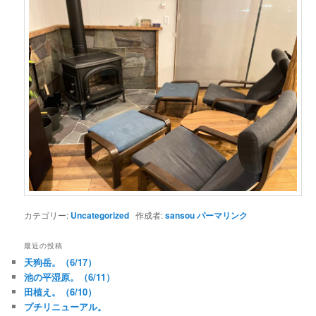
カテゴリー:
Uncategorized
作成者:
sansou
パーマリンク
最近の投稿
天狗岳。（6/17）
池の平湿原。（6/11）
田植え。（6/10）
プチリニューアル。