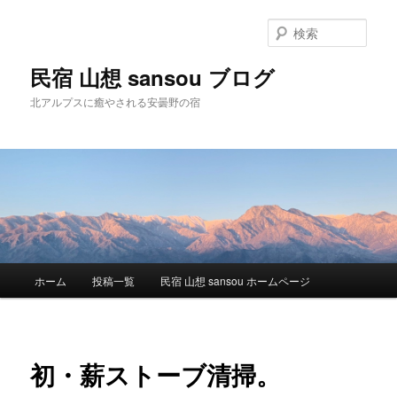
検
索
民宿 山想 sansou ブログ
北アルプスに癒やされる安曇野の宿
メ
ホーム
投稿一覧
民宿 山想 sansou ホームページ
メ
イ
ン
イ
メ
ニ
ン
初・薪ストーブ清掃。
ュ
ー
コ