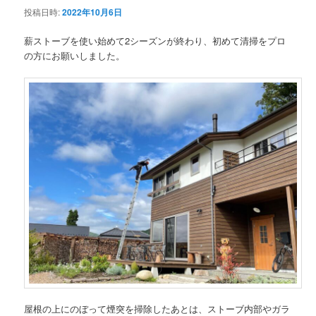
投稿日時:
2022年10月6日
ン
薪ストーブを使い始めて2シーズンが終わり、初めて清掃をプロ
の方にお願いしました。
テ
ン
ツ
へ
移
動
屋根の上にのぼって煙突を掃除したあとは、ストーブ内部やガラ