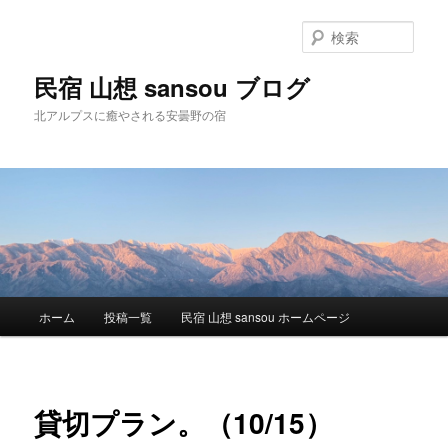
検
索
民宿 山想 sansou ブログ
北アルプスに癒やされる安曇野の宿
メ
ホーム
投稿一覧
民宿 山想 sansou ホームページ
メ
イ
ン
イ
メ
ニ
ン
貸切プラン。（10/15）
ュ
ー
コ