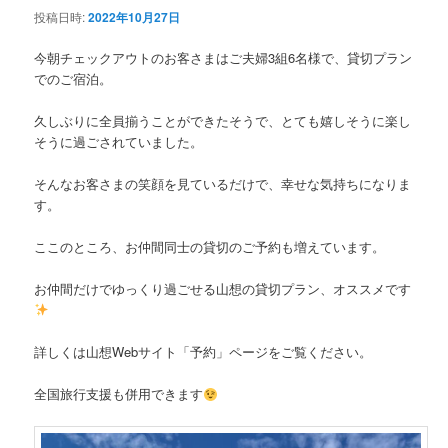
投稿日時:
2022年10月27日
ン
今朝チェックアウトのお客さまはご夫婦3組6名様で、貸切プラン
でのご宿泊。
テ
久しぶりに全員揃うことができたそうで、とても嬉しそうに楽し
ン
そうに過ごされていました。
ツ
そんなお客さまの笑顔を見ているだけで、幸せな気持ちになりま
す。
へ
ここのところ、お仲間同士の貸切のご予約も増えています。
移
お仲間だけでゆっくり過ごせる山想の貸切プラン、オススメです
動
詳しくは山想Webサイト「予約」ページをご覧ください。
全国旅行支援も併用できます