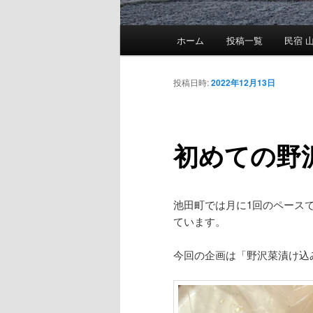
メ
ホーム
投稿一覧
民宿 山
メ
イ
ン
イ
メ
投稿日時:
2022年12月13日
ニ
ン
ュ
ー
初めての野
コ
ン
池田町では月に1回のペース
テ
ています。
ン
今回の企画は「野沢菜漬け込
ツ