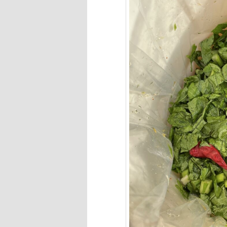
へ
移
動