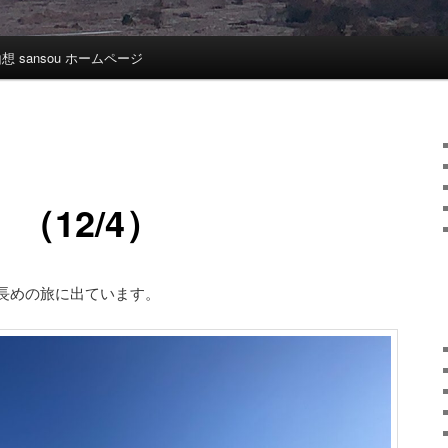
想 sansou ホームページ
（12/4）
長めの旅に出ています。