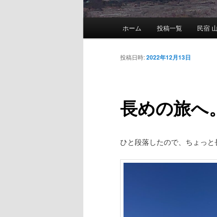
メ
ホーム
投稿一覧
民宿 山
メ
イ
ン
イ
メ
投稿日時:
2022年12月13日
ニ
ン
ュ
ー
長めの旅へ。
コ
ン
ひと段落したので、ちょっと
テ
ン
ツ