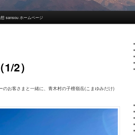
想 sansou ホームページ
1/2）
ーのお客さまと一緒に、青木村の子檀嶺岳(こまゆみだけ)