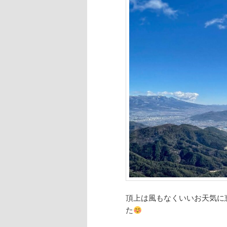
へ
移
動
頂上は風もなくいいお天気に
た