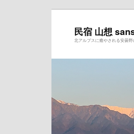
民宿 山想 san
北アルプスに癒やされる安曇野