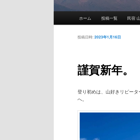
メ
ホーム
投稿一覧
民宿 山
メ
イ
ン
イ
メ
投稿日時:
2023年1月16日
ニ
ン
ュ
ー
謹賀新年。（
コ
ン
登り初めは、山好きリピータ
テ
へ。
ン
ツ