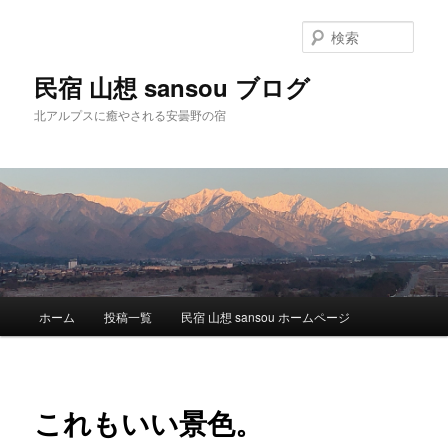
検
索
民宿 山想 sansou ブログ
北アルプスに癒やされる安曇野の宿
メ
ホーム
投稿一覧
民宿 山想 sansou ホームページ
メ
イ
ン
イ
メ
ニ
ン
これもいい景色。
ュ
ー
コ