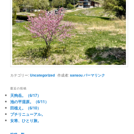
カテゴリー:
Uncategorized
作成者:
sansou
パーマリンク
最近の投稿
天狗岳。（6/17）
池の平湿原。（6/11）
田植え。（6/10）
プチリニューアル。
女将、ひとり旅。