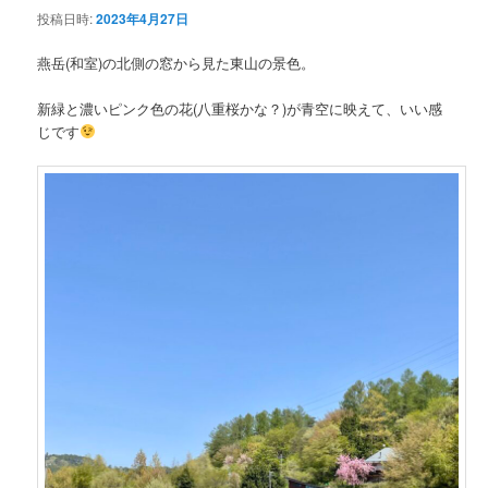
投稿日時:
2023年4月27日
ン
燕岳(和室)の北側の窓から見た東山の景色。
テ
新緑と濃いピンク色の花(八重桜かな？)が青空に映えて、いい感
じです
ン
ツ
へ
移
動