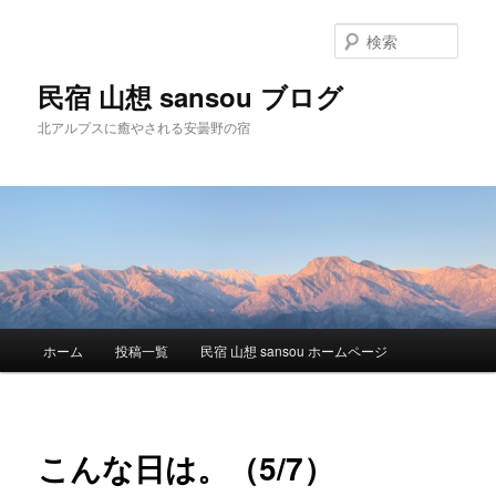
検
索
民宿 山想 sansou ブログ
北アルプスに癒やされる安曇野の宿
メ
ホーム
投稿一覧
民宿 山想 sansou ホームページ
メ
イ
ン
イ
メ
ニ
ン
こんな日は。（5/7）
ュ
ー
コ