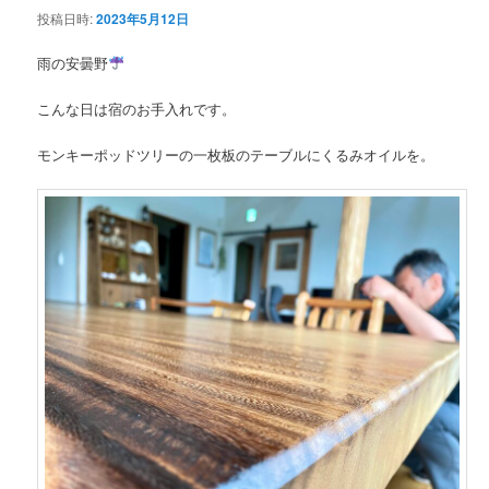
投稿日時:
2023年5月12日
ン
雨の安曇野
テ
こんな日は宿のお手入れです。
ン
モンキーポッドツリーの一枚板のテーブルにくるみオイルを。
ツ
へ
移
動