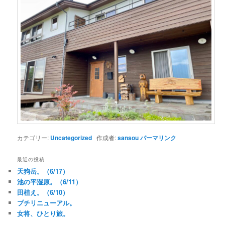
カテゴリー:
Uncategorized
作成者:
sansou
パーマリンク
最近の投稿
天狗岳。（6/17）
池の平湿原。（6/11）
田植え。（6/10）
プチリニューアル。
女将、ひとり旅。