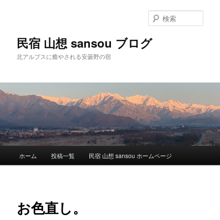
検
索
民宿 山想 sansou ブログ
北アルプスに癒やされる安曇野の宿
メ
ホーム
投稿一覧
民宿 山想 sansou ホームページ
メ
イ
ン
イ
メ
ニ
ン
お色直し。
ュ
ー
コ