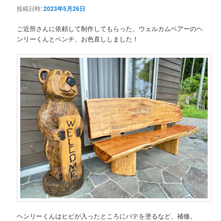
投稿日時:
2023年5月26日
ン
ご近所さんに依頼して制作してもらった、ウェルカムベアーのヘ
ンリーくんとベンチ、お色直ししました！
テ
ン
ツ
へ
移
動
ヘンリーくんはヒビが入ったところにパテを塗るなど、補修。