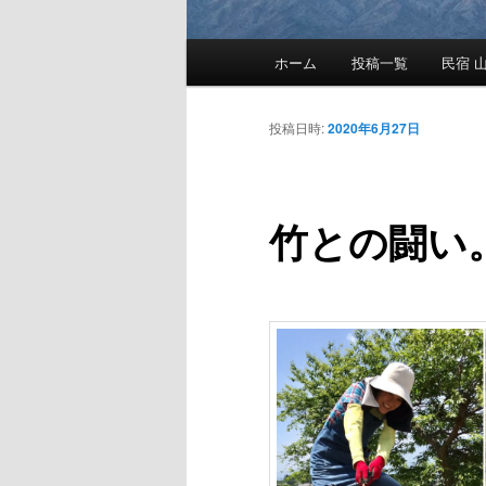
メ
ホーム
投稿一覧
民宿 山
メ
イ
ン
イ
メ
投稿日時:
2020年6月27日
ニ
ン
ュ
ー
竹との闘い
コ
ン
テ
ン
ツ