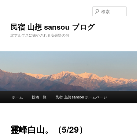
検
索
民宿 山想 sansou ブログ
北アルプスに癒やされる安曇野の宿
メ
ホーム
投稿一覧
民宿 山想 sansou ホームページ
メ
イ
ン
イ
メ
ニ
ン
霊峰白山。（5/29）
ュ
ー
コ