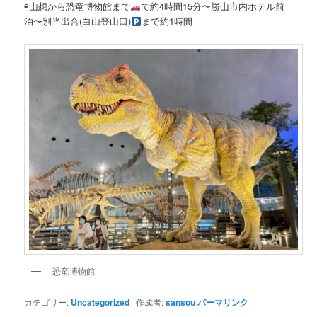
◉山想から恐竜博物館まで
で約4時間15分〜勝山市内ホテル前
泊〜別当出合(白山登山口)
まで約1時間
恐竜博物館
カテゴリー:
Uncategorized
作成者:
sansou
パーマリンク