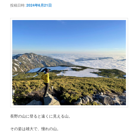
投稿日時:
2024年6月21日
ン
テ
ン
ツ
へ
移
動
長野の山に登ると遠くに見える山。
その姿は雄大で、憧れの山。