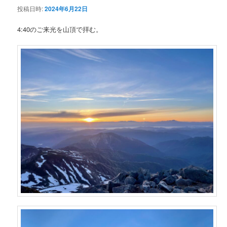
投稿日時:
2024年6月22日
ン
4:40のご来光を山頂で拝む。
テ
ン
ツ
へ
移
動