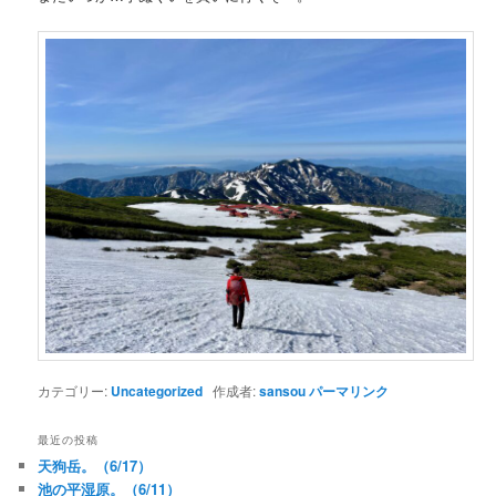
カテゴリー:
Uncategorized
作成者:
sansou
パーマリンク
最近の投稿
天狗岳。（6/17）
池の平湿原。（6/11）