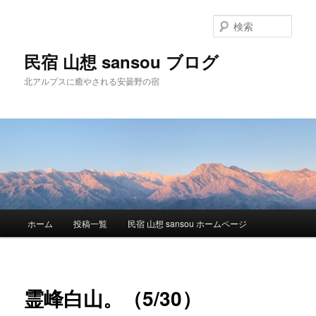
検
索
民宿 山想 sansou ブログ
北アルプスに癒やされる安曇野の宿
メ
ホーム
投稿一覧
民宿 山想 sansou ホームページ
メ
イ
ン
イ
メ
ニ
ン
霊峰白山。（5/30）
ュ
ー
コ