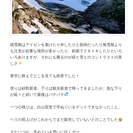
残雪期はアイゼンを着けたり外したりと面倒だったり無雪期より
も注意が必要な場所が多かったり、斜面でドキドキしたりといろ
いろありますが、それにも勝るのが緑と雪とのコントラストの美
しさ
青空に映えてどこを見ても絶景でした！
登りは砂防新道。下りは観光新道で帰ってきましたが、急な下り
が延々と続いて最後はバテバテ
一つ心残りは、白山室堂で手ぬぐいをゲットできなかったこと。
ヘリの荷上げがこれからでまだ販売していないとのことでした
またいつか…手ぬぐいを買いに行くぞー。