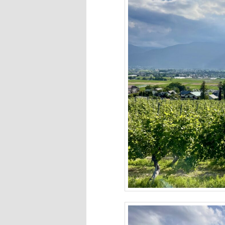
へ
移
動