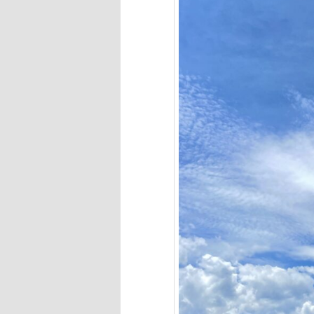
へ
移
動