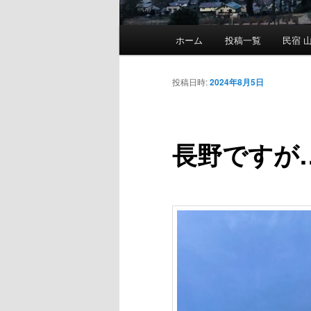
メ
ホーム
投稿一覧
民宿 山
メ
イ
ン
イ
メ
投稿日時:
2024年8月5日
ニ
ン
ュ
ー
長野ですが
コ
ン
テ
ン
ツ