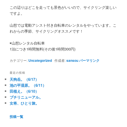
この辺りはどこを走っても景色がいいので、サイクリング楽しい
ですよ。
山想では電動アシスト付き自転車のレンタルをやっています。こ
れからの季節、サイクリングオススメです！
◉山想レンタル自転車
1泊につき1時間無料(その後1時間300円)
カテゴリー:
Uncategorized
作成者:
sansou
パーマリンク
最近の投稿
天狗岳。（6/17）
池の平湿原。（6/11）
田植え。（6/10）
プチリニューアル。
女将、ひとり旅。
投稿一覧