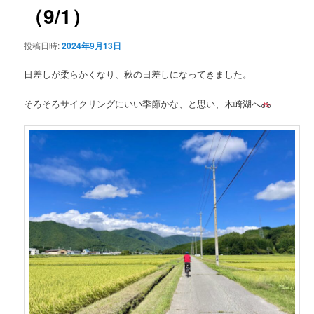
（9/1）
ン
投稿日時:
2024年9月13日
テ
日差しが柔らかくなり、秋の日差しになってきました。
ン
そろそろサイクリングにいい季節かな、と思い、木崎湖へ
ツ
へ
移
動