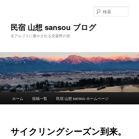
検
索
民宿 山想 sansou ブログ
北アルプスに癒やされる安曇野の宿
メ
ホーム
投稿一覧
民宿 山想 sansou ホームページ
メ
イ
ン
イ
メ
ニ
ン
サイクリングシーズン到来。
ュ
ー
コ