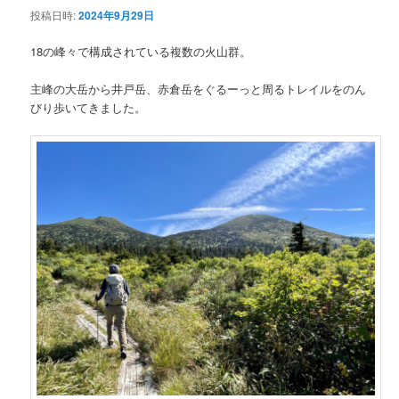
投稿日時:
2024年9月29日
ン
18の峰々で構成されている複数の火山群。
テ
主峰の大岳から井戸岳、赤倉岳をぐるーっと周るトレイルをのん
びり歩いてきました。
ン
ツ
へ
移
動