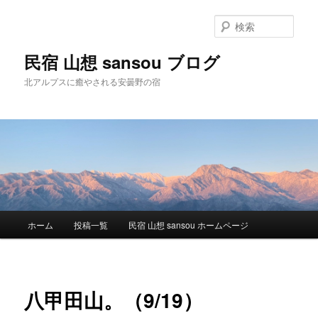
検
索
民宿 山想 sansou ブログ
北アルプスに癒やされる安曇野の宿
メ
ホーム
投稿一覧
民宿 山想 sansou ホームページ
メ
イ
ン
イ
メ
ニ
ン
八甲田山。（9/19）
ュ
ー
コ