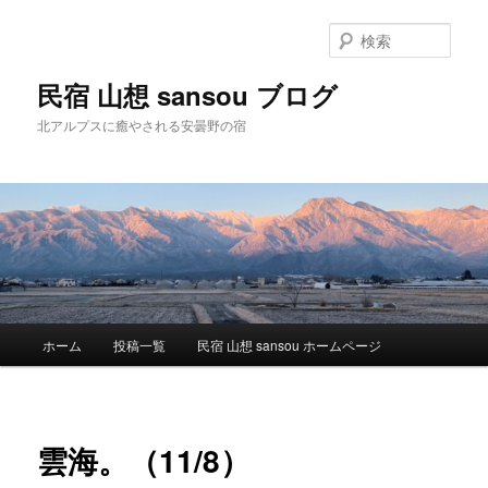
検
索
民宿 山想 sansou ブログ
北アルプスに癒やされる安曇野の宿
メ
ホーム
投稿一覧
民宿 山想 sansou ホームページ
メ
イ
ン
イ
メ
ニ
ン
雲海。（11/8）
ュ
ー
コ