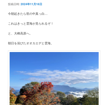
投稿日時:
2024年11月16日
ン
今朝起きたら世の中真っ白…
テ
これはきっと雲海が見られるぞ！
ン
と、大峰高原へ。
ツ
朝日を浴びたオオカエデと雲海。
へ
移
動