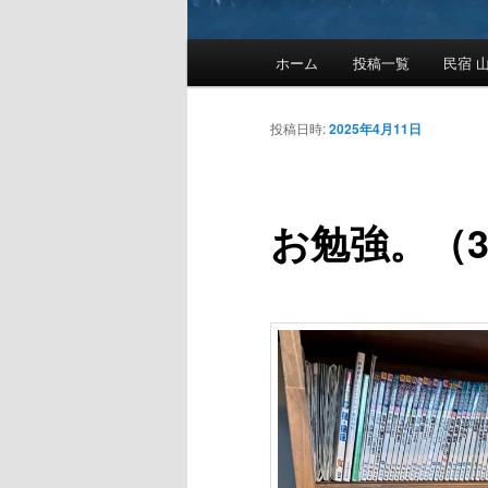
メ
ホーム
投稿一覧
民宿 山
メ
イ
ン
イ
メ
投稿日時:
2025年4月11日
ニ
ン
ュ
ー
お勉強。（3
コ
ン
テ
ン
ツ