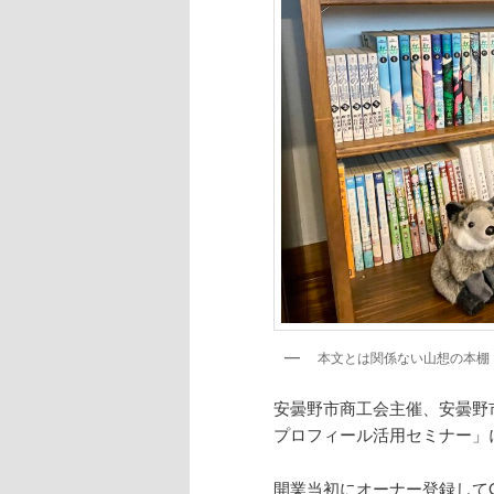
へ
移
動
本文とは関係ない山想の本棚
安曇野市商工会主催、安曇野市
プロフィール活用セミナー」
開業当初にオーナー登録してG