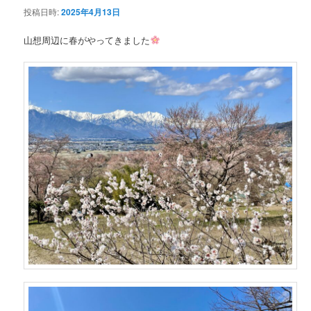
投稿日時:
2025年4月13日
ン
山想周辺に春がやってきました
テ
ン
ツ
へ
移
動