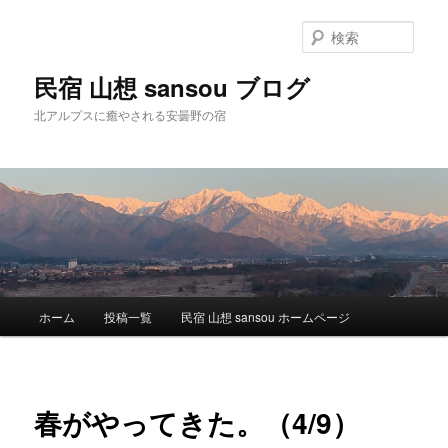
検
索
民宿 山想 sansou ブログ
北アルプスに癒やされる安曇野の宿
メ
ホーム
投稿一覧
民宿 山想 sansou ホームページ
メ
イ
ン
イ
メ
ニ
ン
春がやってきた。（4/9）
ュ
ー
コ