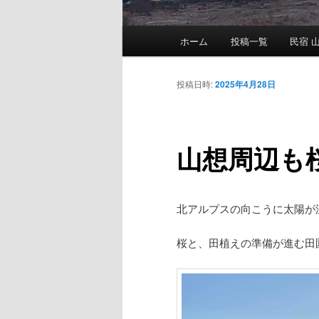
メ
ホーム
投稿一覧
民宿 山
メ
イ
ン
イ
メ
投稿日時:
2025年4月28日
ニ
ン
ュ
ー
山想周辺も桜
コ
ン
北アルプスの向こうに太陽が
テ
桜と、田植えの準備が進む田
ン
ツ