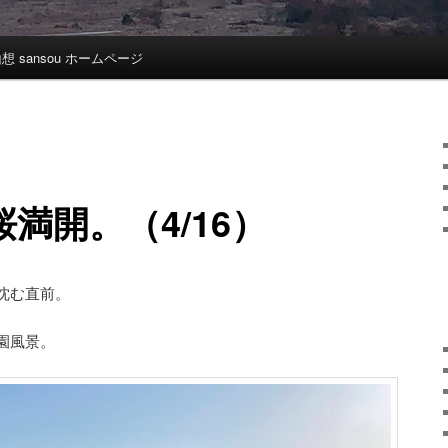
想 sansou ホームページ
満開。（4/16）
沈む直前。
園風景。