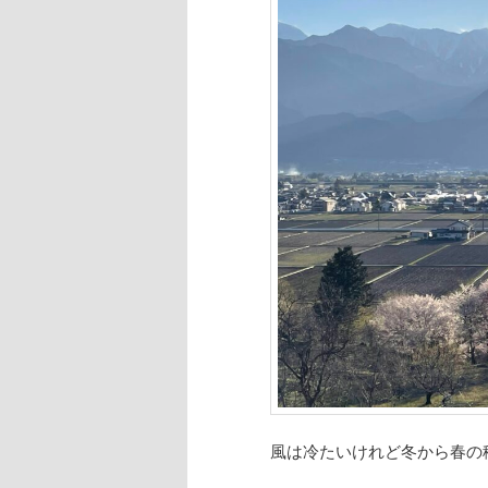
へ
移
動
風は冷たいけれど冬から春の