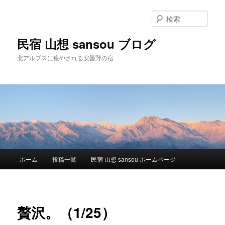
検
索
民宿 山想 sansou ブログ
北アルプスに癒やされる安曇野の宿
メ
ホーム
投稿一覧
民宿 山想 sansou ホームページ
メ
イ
ン
イ
メ
ニ
ン
贅沢。（1/25）
ュ
ー
コ