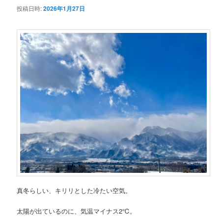
投稿日時:
2026年1月27日
ン
テ
ン
ツ
へ
移
動
真冬らしい、キリリとした冷たい空気。
太陽が出ているのに、気温マイナス2℃。