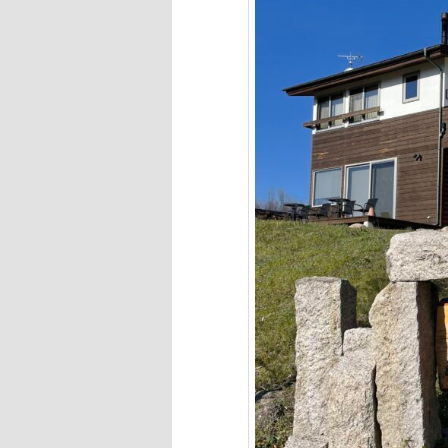
へ
移
動