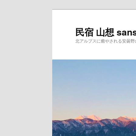
民宿 山想 san
北アルプスに癒やされる安曇野