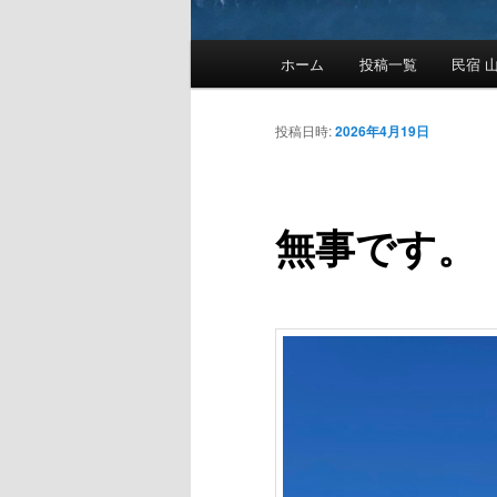
メ
ホーム
投稿一覧
民宿 山
メ
イ
ン
イ
メ
投稿日時:
2026年4月19日
ニ
ン
ュ
ー
無事です。（
コ
ン
テ
ン
ツ