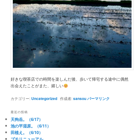
好きな喫茶店での時間を楽しんだ後、歩いて帰宅する途中に偶然
出会えたことがまた、嬉しい
カテゴリー:
Uncategorized
作成者:
sansou
パーマリンク
最近の投稿
天狗岳。（6/17）
池の平湿原。（6/11）
田植え。（6/10）
プチリニューアル。