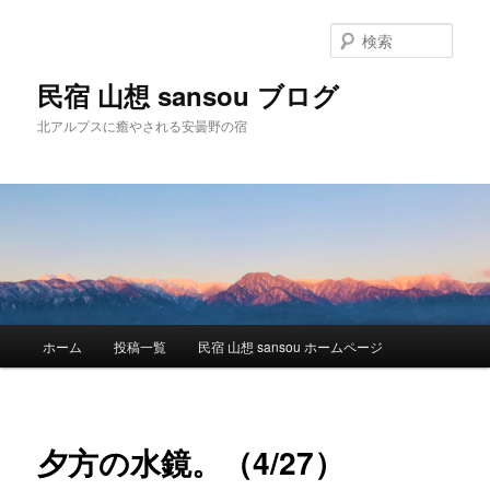
検
索
民宿 山想 sansou ブログ
北アルプスに癒やされる安曇野の宿
メ
ホーム
投稿一覧
民宿 山想 sansou ホームページ
メ
イ
ン
イ
メ
ニ
ン
夕方の水鏡。（4/27）
ュ
ー
コ