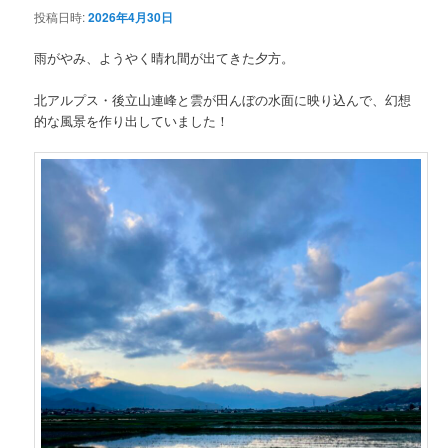
投稿日時:
2026年4月30日
ン
雨がやみ、ようやく晴れ間が出てきた夕方。
テ
北アルプス・後立山連峰と雲が田んぼの水面に映り込んで、幻想
的な風景を作り出していました！
ン
ツ
へ
移
動