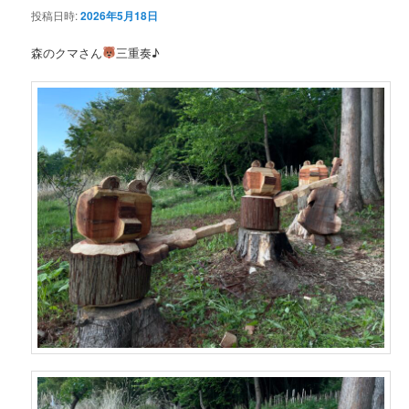
投稿日時:
2026年5月18日
ン
森のクマさん
三重奏♪
テ
ン
ツ
へ
移
動