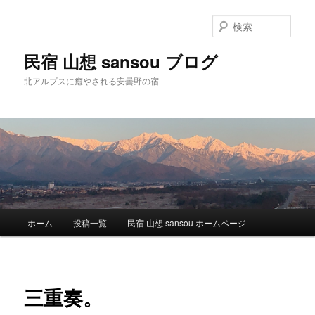
検
索
民宿 山想 sansou ブログ
北アルプスに癒やされる安曇野の宿
メ
ホーム
投稿一覧
民宿 山想 sansou ホームページ
メ
イ
ン
イ
メ
ニ
ン
三重奏。
ュ
ー
コ