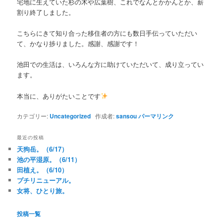
宅地に生えていた杉の木や広葉樹、これでなんとかかんとか、薪
割り終了しました。
こちらにきて知り合った移住者の方にも数日手伝っていただい
て、かなり捗りました。感謝、感謝です！
池田での生活は、いろんな方に助けていただいて、成り立ってい
ます。
本当に、ありがたいことです
カテゴリー:
Uncategorized
作成者:
sansou
パーマリンク
最近の投稿
天狗岳。（6/17）
池の平湿原。（6/11）
田植え。（6/10）
プチリニューアル。
女将、ひとり旅。
投稿一覧