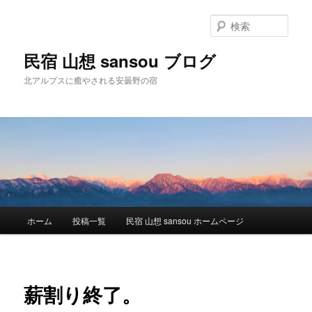
検
索
民宿 山想 sansou ブログ
北アルプスに癒やされる安曇野の宿
メ
ホーム
投稿一覧
民宿 山想 sansou ホームページ
メ
イ
ン
イ
メ
ニ
ン
薪割り終了。
ュ
ー
コ