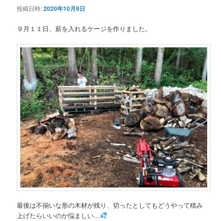
投稿日時:
2020年10月9日
ン
９月１１日、薪を入れるケージを作りました。
テ
ン
ツ
へ
移
動
最後は不揃いな形の木材が残り、切ったとしてもどうやって積み
上げたらいいのか悩ましい…