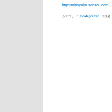
http://minsyuku-sansou.com/
カテゴリー:
Uncategorized
作成者: