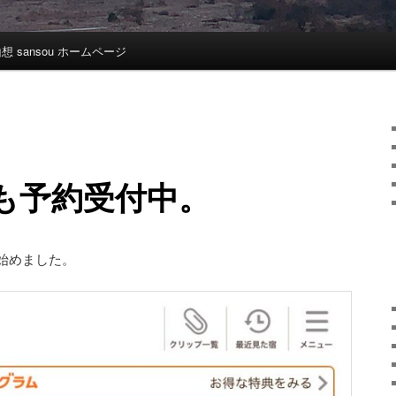
想 sansou ホームページ
も予約受付中。
始めました。