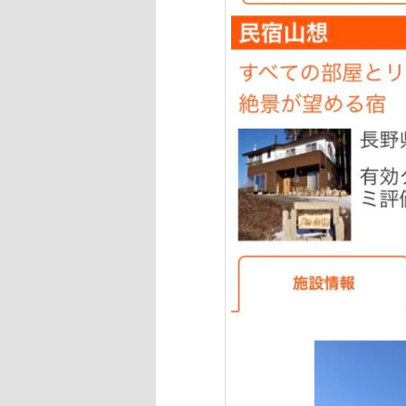
へ
移
動