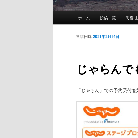
メ
ホーム
投稿一覧
民宿 山
メ
イ
ン
イ
メ
投稿日時:
2021年2月14日
ニ
ン
ュ
ー
じゃらんで
コ
ン
「じゃらん」での予約受付を
テ
ン
ツ