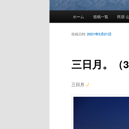
メ
ホーム
投稿一覧
民宿 山
メ
イ
ン
イ
メ
投稿日時:
2021年3月21日
ニ
ン
ュ
ー
三日月。（3
コ
ン
三日月
テ
ン
ツ