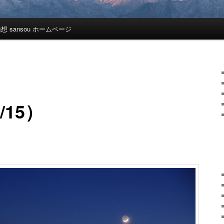
想 sansou ホームページ
/15）