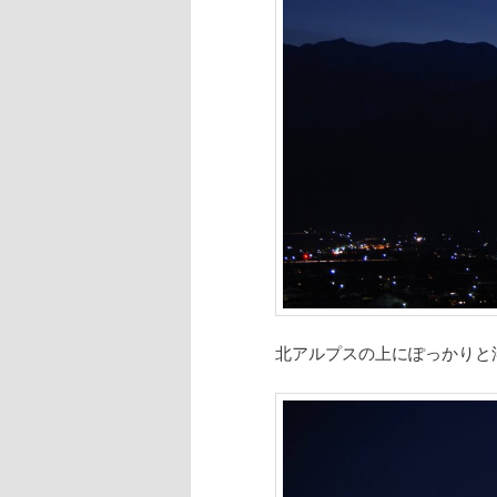
へ
移
動
北アルプスの上にぽっかりと