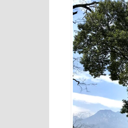
へ
移
動