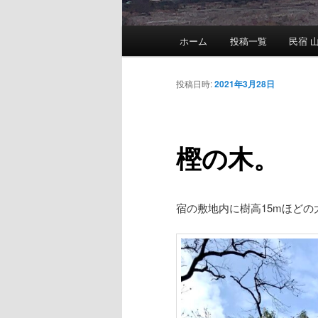
メ
ホーム
投稿一覧
民宿 山
メ
イ
ン
イ
メ
投稿日時:
2021年3月28日
ニ
ン
ュ
ー
樫の木。
コ
ン
宿の敷地内に樹高15mほど
テ
ン
ツ