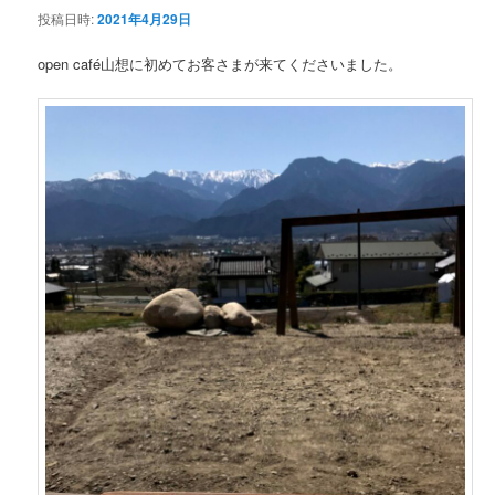
投稿日時:
2021年4月29日
ン
open café山想に初めてお客さまが来てくださいました。
テ
ン
ツ
へ
移
動