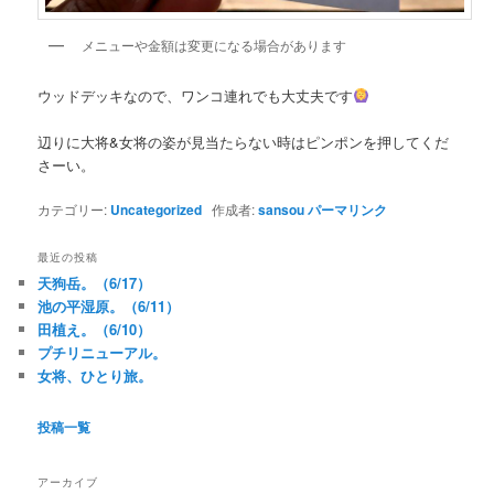
メニューや金額は変更になる場合があります
ウッドデッキなので、ワンコ連れでも大丈夫です
辺りに大将&女将の姿が見当たらない時はピンポンを押してくだ
さーい。
カテゴリー:
Uncategorized
作成者:
sansou
パーマリンク
最近の投稿
天狗岳。（6/17）
池の平湿原。（6/11）
田植え。（6/10）
プチリニューアル。
女将、ひとり旅。
投稿一覧
アーカイブ