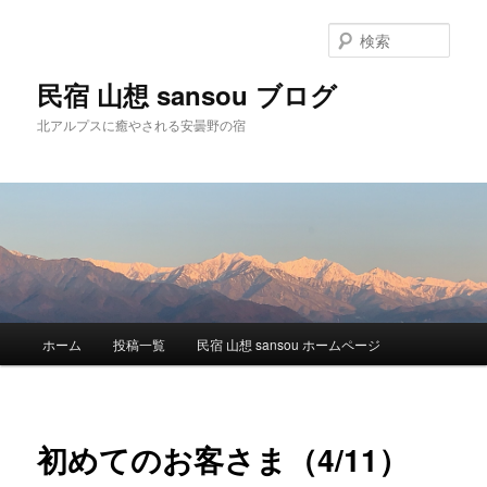
検
索
民宿 山想 sansou ブログ
北アルプスに癒やされる安曇野の宿
メ
ホーム
投稿一覧
民宿 山想 sansou ホームページ
メ
イ
ン
イ
メ
ニ
ン
初めてのお客さま（4/11）
ュ
ー
コ