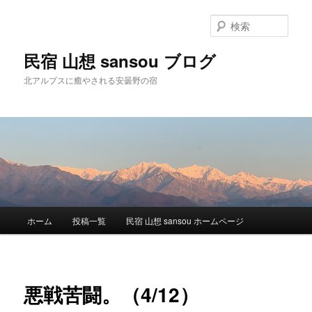
検
索
民宿 山想 sansou ブログ
北アルプスに癒やされる安曇野の宿
メ
ホーム
投稿一覧
民宿 山想 sansou ホームページ
メ
イ
ン
イ
メ
ニ
ン
悪戦苦闘。（4/12）
ュ
ー
コ