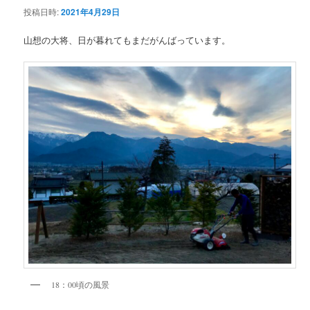
投稿日時:
2021年4月29日
ン
山想の大将、日が暮れてもまだがんばっています。
テ
ン
ツ
へ
移
動
18：00頃の風景