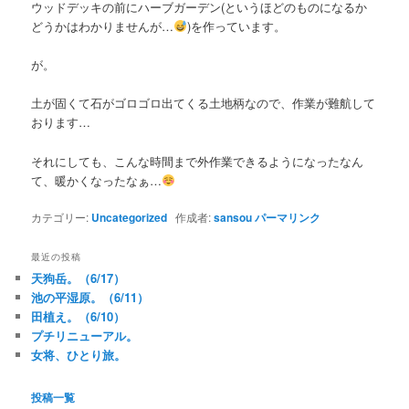
ウッドデッキの前にハーブガーデン(というほどのものになるか
どうかはわかりませんが…
)を作っています。
が。
土が固くて石がゴロゴロ出てくる土地柄なので、作業が難航して
おります…
それにしても、こんな時間まで外作業できるようになったなん
て、暖かくなったなぁ…
カテゴリー:
Uncategorized
作成者:
sansou
パーマリンク
最近の投稿
天狗岳。（6/17）
池の平湿原。（6/11）
田植え。（6/10）
プチリニューアル。
女将、ひとり旅。
投稿一覧